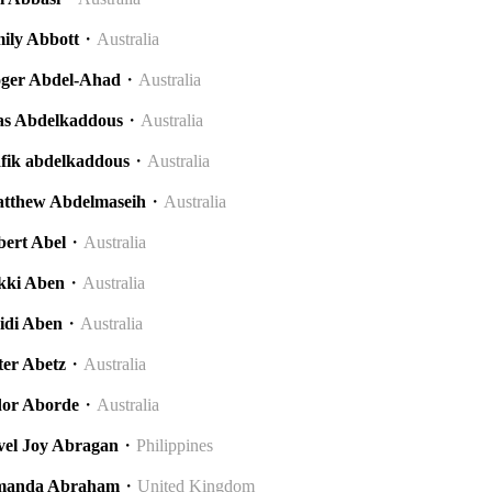
ily Abbott
・
Australia
ger Abdel-Ahad
・
Australia
as Abdelkaddous
・
Australia
fik abdelkaddous
・
Australia
tthew Abdelmaseih
・
Australia
bert Abel
・
Australia
kki Aben
・
Australia
idi Aben
・
Australia
ter Abetz
・
Australia
or Aborde
・
Australia
vel Joy Abragan
・
Philippines
anda Abraham
・
United Kingdom