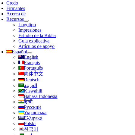
avegación
Credo
Firmantes
Acerca de
Recursos
Logotipo
Impresiones
Estudio de la Biblia
Guía explicativa
Artículos de apoyo
Español
English
Français
Português
简体中文
Deutsch
العربية
Kiswahili
Bahasa Indonesia
हिन्दी
Русский
Українська
Ελληνικά
Polski
한국어