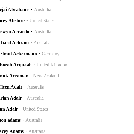
ejai Abrahams
・
Australia
acey Abshire
・
United States
ewyn Accardo
・
Australia
chard Achram
・
Australia
rtmut Ackermann
・
Germany
borah Acquaah
・
United Kingdom
nnis Acraman
・
New Zealand
lleen Adair
・
Australia
rian Adair
・
Australia
nn Adair
・
United States
mon adams
・
Australia
acey Adams
・
Australia