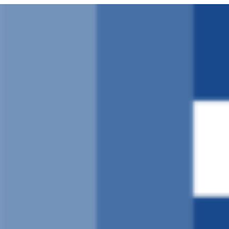
Ruka
hadi
yaliyomo