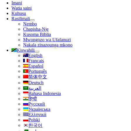
Urambazaji
Imani
Watia saini
Kuhusu
Rasilimali
Nembo
Chapisha-Nje
Kusoma Biblia
Mwongozo wa Ufafanuzi
Nakala zinazounga mkono
Kiswahili
English
Français
Español
Português
简体中文
Deutsch
العربية
Bahasa Indonesia
हिन्दी
Русский
Українська
Ελληνικά
Polski
한국어