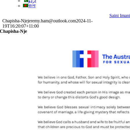
اردو
বাংলা
Saini Iman
Chapisha-Nje
jeremy.ham@outlook.com
2024-11-
19T16:20:07+11:00
Chapisha-Nje