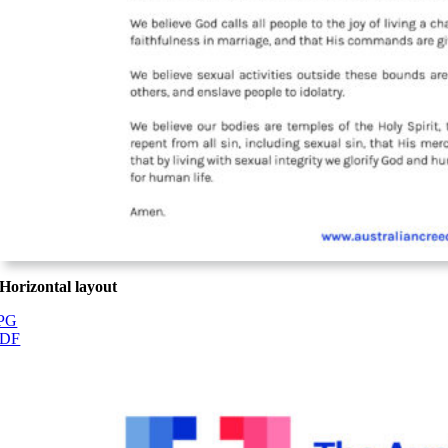
Horizontal layout
PG
PDF